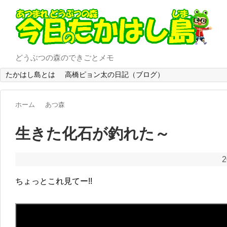
どうぶつの森のできごとメモ
たかはし島とは
高橋ピョン太の日記（ブログ）
ホーム
あつ森
生きた化石が釣れた～
2
ちょっとこれ見てー!!