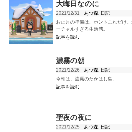
大晦日なのに
2021/12/31
あつ森
,
日記
お正月の準備は、ホントこれだけ。
ーチャルすぎる生活感。
記事を読む
濃霧の朝
2021/12/26
あつ森
,
日記
今朝は、濃霧のたかはし島。
記事を読む
聖夜の夜に
2021/12/25
あつ森
,
日記