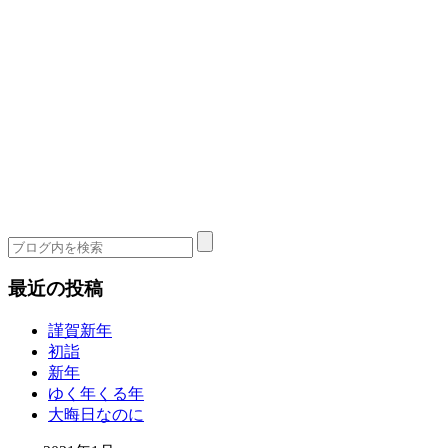
最近の投稿
謹賀新年
初詣
新年
ゆく年くる年
大晦日なのに