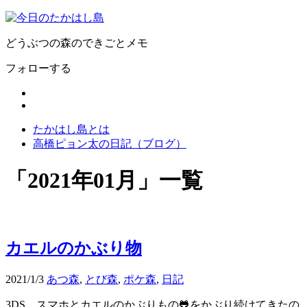
どうぶつの森のできごとメモ
フォローする
たかはし島とは
高橋ピョン太の日記（ブログ）
「
2021年01月
」
一覧
カエルのかぶり物
2021/1/3
あつ森
,
とび森
,
ポケ森
,
日記
3DS、スマホとカエルのかぶりもの🐸をかぶり続けてきたの