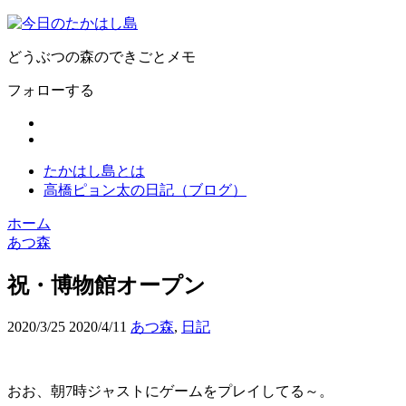
どうぶつの森のできごとメモ
フォローする
たかはし島とは
高橋ピョン太の日記（ブログ）
ホーム
あつ森
祝・博物館オープン
2020/3/25
2020/4/11
あつ森
,
日記
おお、朝7時ジャストにゲームをプレイしてる～。