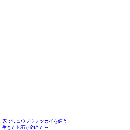
家でリュウグウノツカイを飼う
生きた化石が釣れた～