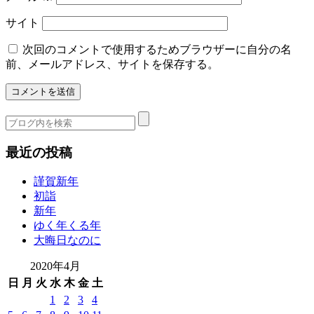
サイト
次回のコメントで使用するためブラウザーに自分の名
前、メールアドレス、サイトを保存する。
最近の投稿
謹賀新年
初詣
新年
ゆく年くる年
大晦日なのに
2020年4月
日
月
火
水
木
金
土
1
2
3
4