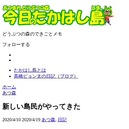
どうぶつの森のできごとメモ
フォローする
たかはし島とは
高橋ピョン太の日記（ブログ）
ホーム
あつ森
新しい島民がやってきた
2020/4/10
2020/4/19
あつ森
,
日記