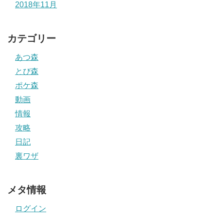
2018年11月
カテゴリー
あつ森
とび森
ポケ森
動画
情報
攻略
日記
裏ワザ
メタ情報
ログイン