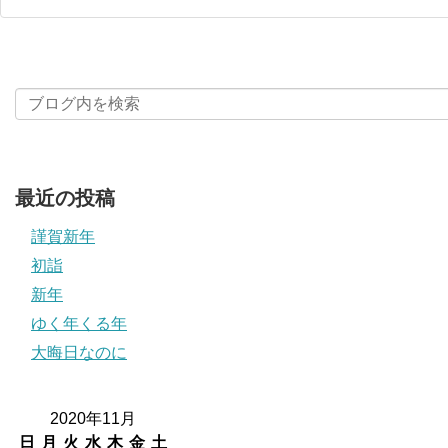
最近の投稿
謹賀新年
初詣
新年
ゆく年くる年
大晦日なのに
2020年11月
日
月
火
水
木
金
土