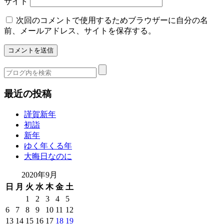
サイト
次回のコメントで使用するためブラウザーに自分の名
前、メールアドレス、サイトを保存する。
最近の投稿
謹賀新年
初詣
新年
ゆく年くる年
大晦日なのに
2020年9月
日
月
火
水
木
金
土
1
2
3
4
5
6
7
8
9
10
11
12
13
14
15
16
17
18
19