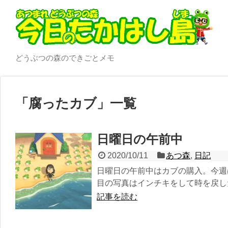
どうぶつの森のできごとメモ
「
腐ったカブ
」
一覧
日曜日の午前中
2020/10/11
あつ森
,
日記
日曜日の午前中はカブの購入。今週
目の写真はインチキをして時を戻した
記事を読む