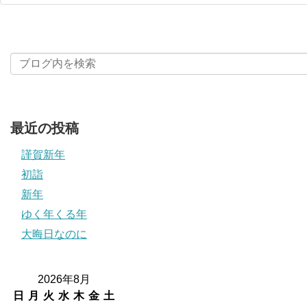
最近の投稿
謹賀新年
初詣
新年
ゆく年くる年
大晦日なのに
2026年8月
日
月
火
水
木
金
土