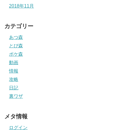
2018年11月
カテゴリー
あつ森
とび森
ポケ森
動画
情報
攻略
日記
裏ワザ
メタ情報
ログイン