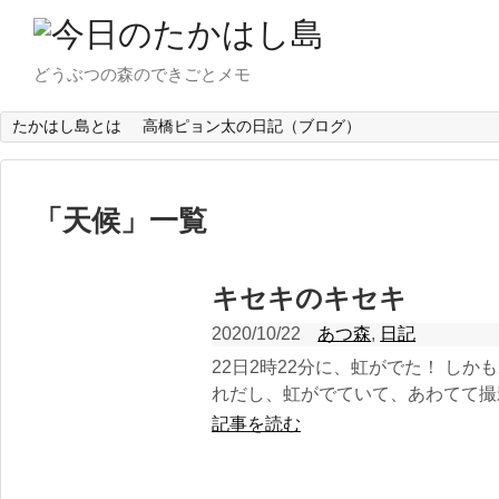
どうぶつの森のできごとメモ
たかはし島とは
高橋ピョン太の日記（ブログ）
「
天候
」
一覧
キセキのキセキ
2020/10/22
あつ森
,
日記
22日2時22分に、虹がでた！ しか
れだし、虹がでていて、あわてて撮影
記事を読む