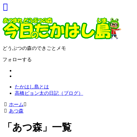
どうぶつの森のできごとメモ
フォローする
たかはし島とは
高橋ピョン太の日記（ブログ）
ホーム
あつ森
「
あつ森
」
一覧